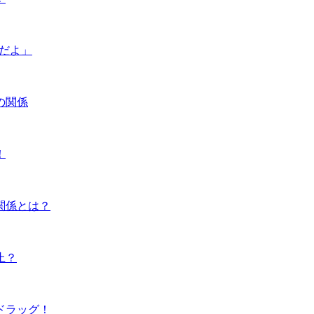
んだよ」
の関係
！
関係とは？
止？
ドラッグ！