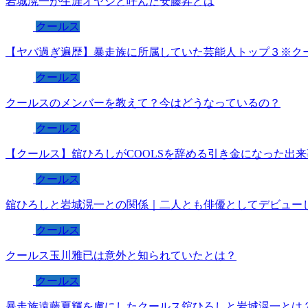
岩城滉一が生涯オヤジと呼んだ安藤昇とは
クールス
【ヤバ過ぎ遍歴】暴走族に所属していた芸能人トップ３※ク
クールス
クールスのメンバーを教えて？今はどうなっているの？
クールス
【クールス】舘ひろしがCOOLSを辞める引き金になった出
クールス
舘ひろしと岩城滉一との関係｜二人とも俳優としてデビュー
クールス
クールス玉川雅已は意外と知られていたとは？
クールス
暴走族遠藤夏輝を虜にしたクールス舘ひろしと岩城滉一とは