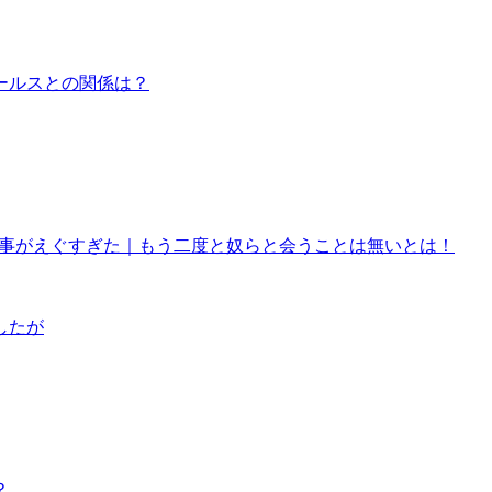
ールスとの関係は？
来事がえぐすぎた｜もう二度と奴らと会うことは無いとは！
したが
？