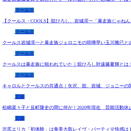
クールス
【クールス・COOLS】舘ひろし、岩城滉一「暴走族じゃね
クールス
クールス岩城滉一と暴走族ジェロニモの喧嘩早い玉川雅已と
クールス
クールスは暴走族に狙われていた｜舘ひろし対遠藤夏輝とは
クールス
キャロルとクールスの共通点｜矢沢、舘、岩城、ジョニーの
芸能
松嶋菜々子と反町隆史の間に何が！2020年現在 芸能活動休
芸能
沢尻エリカ「初体験」は奄美大島レイヴ・パーティ※快感は