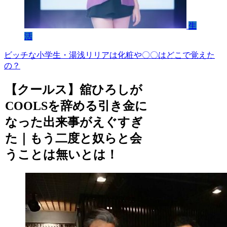
生
活
ビッチな小学生・湯浅リリアは化粧や〇〇はどこで覚えた
の？
【クールス】舘ひろしが
COOLSを辞める引き金に
なった出来事がえぐすぎ
た｜もう二度と奴らと会
うことは無いとは！