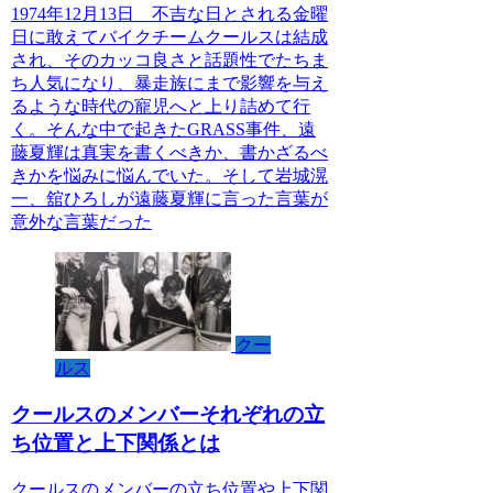
1974年12月13日 不吉な日とされる金曜
日に敢えてバイクチームクールスは結成
され、そのカッコ良さと話題性でたちま
ち人気になり、暴走族にまで影響を与え
るような時代の寵児へと上り詰めて行
く。そんな中で起きたGRASS事件、遠
藤夏輝は真実を書くべきか、書かざるべ
きかを悩みに悩んでいた。そして岩城滉
一、舘ひろしが遠藤夏輝に言った言葉が
意外な言葉だった
クー
ルス
クールスのメンバーそれぞれの立
ち位置と上下関係とは
クールスのメンバーの立ち位置や上下関