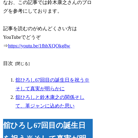
なお、この記事では鈴木康之さんのブロ
グを参考にしております。
記事を読むのがめんどくさい方は
YouTubeでどうぞ
⇒
https://youtu.be/1fhbXQOkg8w
目次
舘ひろし67回目の誕生日を祝う※
そして真実が明らかに
舘ひろしと鈴木康之の関係そし
て、革ジャンに込めた思い
舘ひろし67回目の誕生日