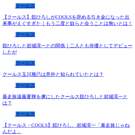
クールス
【クールス】舘ひろしがCOOLSを辞める引き金になった出
来事がえぐすぎた｜もう二度と奴らと会うことは無いとは！
クールス
舘ひろしと岩城滉一との関係｜二人とも俳優としてデビュー
したが
クールス
クールス玉川雅已は意外と知られていたとは？
クールス
暴走族遠藤夏輝を虜にしたクールス舘ひろしと岩城滉一と
は？
クールス
【クールス・COOLS】舘ひろし、岩城滉一「暴走族じゃね
んだよ」