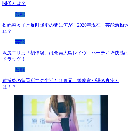
関係とは？
芸能
松嶋菜々子と反町隆史の間に何が！2020年現在 芸能活動休
止？
芸能
沢尻エリカ「初体験」は奄美大島レイヴ・パーティ※快感は
ドラッグ！
芸能
逮捕後の留置所での生活とは※元、警察官が語る真実と
は！？