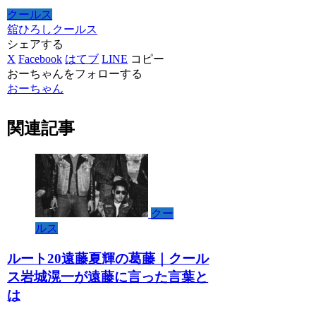
クールス
舘ひろし
クールス
シェアする
X
Facebook
はてブ
LINE
コピー
おーちゃんをフォローする
おーちゃん
関連記事
クー
ルス
ルート20遠藤夏輝の葛藤｜クール
ス岩城滉一が遠藤に言った言葉と
は