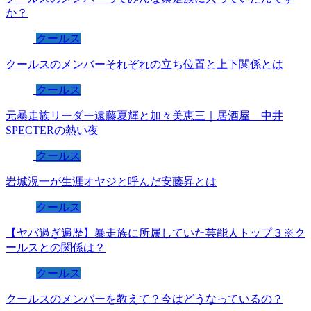
か？
クールス
クールスのメンバーそれぞれの立ち位置と上下関係とは
クールス
元暴走族リーダー遠藤夏輝と加々美恵三｜居酒屋 中井
SPECTERの熱い夜
クールス
岩城滉一が生涯オヤジと呼んだ安藤昇とは
クールス
【ヤバ過ぎ遍歴】暴走族に所属していた芸能人トップ３※ク
ールスとの関係は？
クールス
クールスのメンバーを教えて？今はどうなっているの？