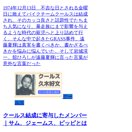
1974年12月13日 不吉な日とされる金曜
日に敢えてバイクチームクールスは結成
され、そのカッコ良さと話題性でたちま
ち人気になり、暴走族にまで影響を与え
るような時代の寵児へと上り詰めて行
く。そんな中で起きたGRASS事件、遠
藤夏輝は真実を書くべきか、書かざるべ
きかを悩みに悩んでいた。そして岩城滉
一、舘ひろしが遠藤夏輝に言った言葉が
意外な言葉だった
クー
ルス
クールス結成に寄与したメンバー
｜サム、ジェームス、ピッピとは