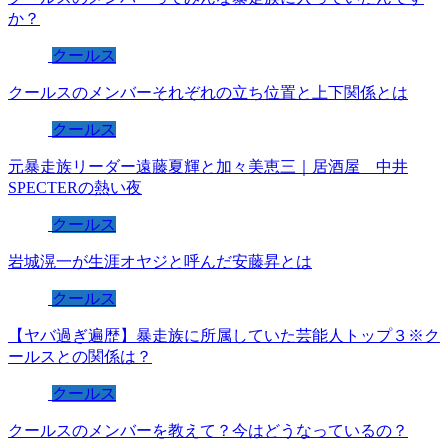
か？
クールス
クールスのメンバーそれぞれの立ち位置と上下関係とは
クールス
元暴走族リーダー遠藤夏輝と加々美恵三｜居酒屋 中井
SPECTERの熱い夜
クールス
岩城滉一が生涯オヤジと呼んだ安藤昇とは
クールス
【ヤバ過ぎ遍歴】暴走族に所属していた芸能人トップ３※ク
ールスとの関係は？
クールス
クールスのメンバーを教えて？今はどうなっているの？