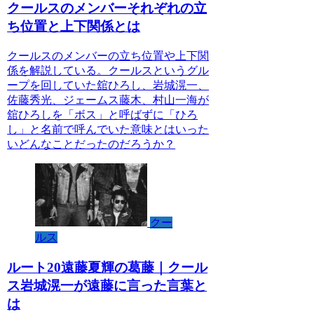
クールスのメンバーそれぞれの立
ち位置と上下関係とは
クールスのメンバーの立ち位置や上下関
係を解説している。クールスというグル
ープを回していた舘ひろし、岩城滉一、
佐藤秀光、ジェームス藤木、村山一海が
舘ひろしを「ボス」と呼ばずに「ひろ
し」と名前で呼んでいた意味とはいった
いどんなことだったのだろうか？
クー
ルス
ルート20遠藤夏輝の葛藤｜クール
ス岩城滉一が遠藤に言った言葉と
は