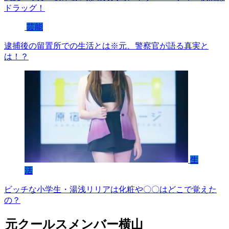
ドラッグ！
芸能
逮捕後の留置所での生活とは※元、警察官が語る真実と
は！？
生
活
ビッチな小学生・湯浅リリアは化粧や〇〇はどこで覚えた
の？
元クールスメンバー横山