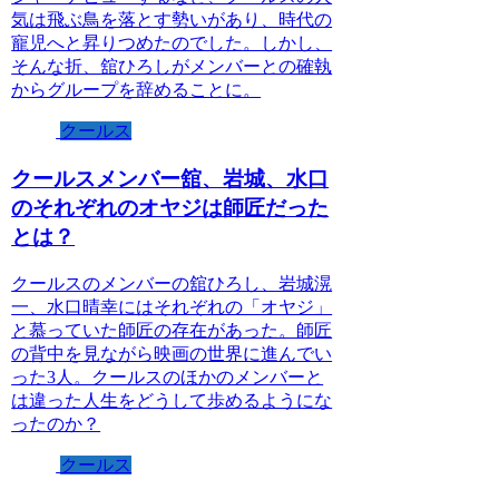
気は飛ぶ鳥を落とす勢いがあり、時代の
寵児へと昇りつめたのでした。しかし、
そんな折、舘ひろしがメンバーとの確執
からグループを辞めることに。
クールス
クールスメンバー舘、岩城、水口
のそれぞれのオヤジは師匠だった
とは？
クールスのメンバーの舘ひろし、岩城滉
一、水口晴幸にはそれぞれの「オヤジ」
と慕っていた師匠の存在があった。師匠
の背中を見ながら映画の世界に進んでい
った3人。クールスのほかのメンバーと
は違った人生をどうして歩めるようにな
ったのか？
クールス