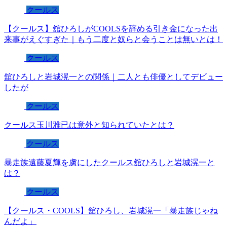
クールス
【クールス】舘ひろしがCOOLSを辞める引き金になった出
来事がえぐすぎた｜もう二度と奴らと会うことは無いとは！
クールス
舘ひろしと岩城滉一との関係｜二人とも俳優としてデビュー
したが
クールス
クールス玉川雅已は意外と知られていたとは？
クールス
暴走族遠藤夏輝を虜にしたクールス舘ひろしと岩城滉一と
は？
クールス
【クールス・COOLS】舘ひろし、岩城滉一「暴走族じゃね
んだよ」