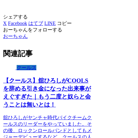
シェアする
X
Facebook
はてブ
LINE
コピー
おーちゃんをフォローする
おーちゃん
関連記事
クールス
【クールス】舘ひろしがCOOLS
を辞める引き金になった出来事が
えぐすぎた｜もう二度と奴らと会
うことは無いとは！
舘ひろしがヤンチャ時代バイクチームク
ールスのリーダーをやっていました。そ
の後、ロックンロールバンドとしてもメ
ジャーデビューするなど、クールスの人