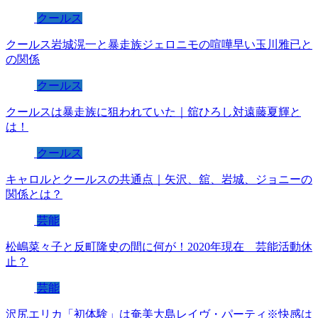
クールス
クールス岩城滉一と暴走族ジェロニモの喧嘩早い玉川雅已と
の関係
クールス
クールスは暴走族に狙われていた｜舘ひろし対遠藤夏輝と
は！
クールス
キャロルとクールスの共通点｜矢沢、舘、岩城、ジョニーの
関係とは？
芸能
松嶋菜々子と反町隆史の間に何が！2020年現在 芸能活動休
止？
芸能
沢尻エリカ「初体験」は奄美大島レイヴ・パーティ※快感は