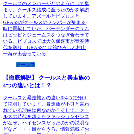
クールスのメンバーがどのようにして集
まり、クールス結成に至ったのかを解説
しています。アズールとビブロスと
GRASSがクールスのメンバーが集まる
時に貢献していた。バーテンダーのサム
はピッピとジェームスをつなぎ合わせて
いる。ビブロスでは大久保喜市が青春時
代を送り、GRASSでは舘ひろしと村山
一海が出会っている
クールス
【徹底解説】 クールスと暴走族の
4つの違いとは！？
クールスと暴走族との違いを4つに分け
て説明しています。暴走族が不良と言わ
れている理由は何なのか？そして、クー
ルスの時代を超えたファッションセンス
がなぜ、ハイセンスだったのかの説明な
どなど・・・目からうろこ情報満載でお