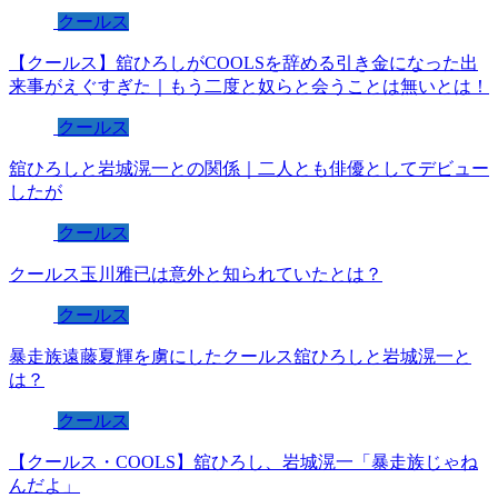
クールス
【クールス】舘ひろしがCOOLSを辞める引き金になった出
来事がえぐすぎた｜もう二度と奴らと会うことは無いとは！
クールス
舘ひろしと岩城滉一との関係｜二人とも俳優としてデビュー
したが
クールス
クールス玉川雅已は意外と知られていたとは？
クールス
暴走族遠藤夏輝を虜にしたクールス舘ひろしと岩城滉一と
は？
クールス
【クールス・COOLS】舘ひろし、岩城滉一「暴走族じゃね
んだよ」