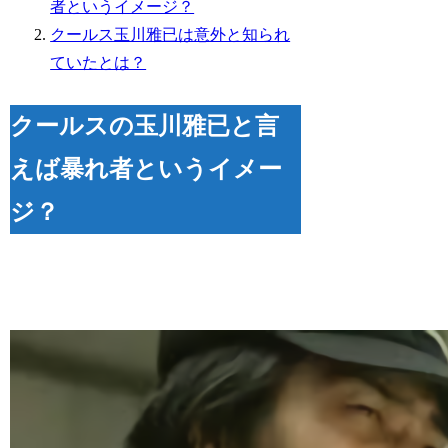
者というイメージ？
クールス玉川雅已は意外と知られ
ていたとは？
クールスの玉川雅已と言
えば暴れ者というイメー
ジ？