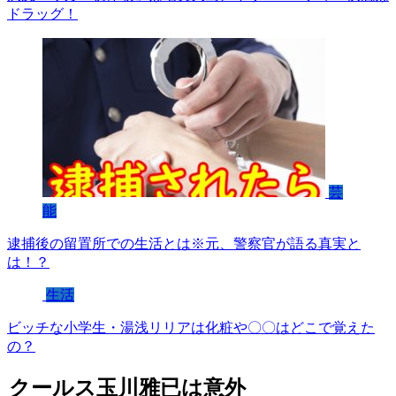
ドラッグ！
芸
能
逮捕後の留置所での生活とは※元、警察官が語る真実と
は！？
生活
ビッチな小学生・湯浅リリアは化粧や〇〇はどこで覚えた
の？
クールス玉川雅已は意外