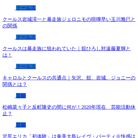
クールス
クールス岩城滉一と暴走族ジェロニモの喧嘩早い玉川雅已と
の関係
クールス
クールスは暴走族に狙われていた｜舘ひろし対遠藤夏輝と
は！
クールス
キャロルとクールスの共通点｜矢沢、舘、岩城、ジョニーの
関係とは？
芸能
松嶋菜々子と反町隆史の間に何が！2020年現在 芸能活動休
止？
芸能
沢尻エリカ「初体験」は奄美大島レイヴ・パーティ※快感は