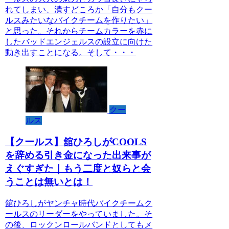
れてしまい、潰すどころか「自分もクー
ルスみたいなバイクチームを作りたい」
と思った。それからチームカラーを赤に
したバッドエンジェルスの設立に向けた
動き出すことになる。そして・・・
クー
ルス
【クールス】舘ひろしがCOOLS
を辞める引き金になった出来事が
えぐすぎた｜もう二度と奴らと会
うことは無いとは！
舘ひろしがヤンチャ時代バイクチームク
ールスのリーダーをやっていました。そ
の後、ロックンロールバンドとしてもメ