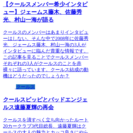
【クールスメンバー希少インタビ
ュー】ジェームス藤木、佐藤秀
光、村山一海が語る
クールスのメンバーはあまりインタビュ
ーはしない。そんな中で2008年に佐藤秀
光、ジェームス藤木、村山一海の3人が
インタビューに臨んだ貴重な情報です。
この記事を見ることでクールスメンバー
それぞれの3人がクールスのことを赤
裸々に語っています。クールス結成の動
機はどうだったのでしょうか？
クールス
クールスピッピとバッドエンジェ
ルス遠藤夏輝の再会
クールスを潰すべく立ち向かったルート
20カークラブ3代目総長、遠藤夏輝はク
ールスの大人の魅力とカッコ良さにやら