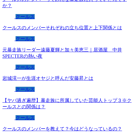
か？
クールス
クールスのメンバーそれぞれの立ち位置と上下関係とは
クールス
元暴走族リーダー遠藤夏輝と加々美恵三｜居酒屋 中井
SPECTERの熱い夜
クールス
岩城滉一が生涯オヤジと呼んだ安藤昇とは
クールス
【ヤバ過ぎ遍歴】暴走族に所属していた芸能人トップ３※ク
ールスとの関係は？
クールス
クールスのメンバーを教えて？今はどうなっているの？