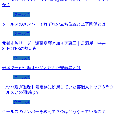
か？
クールス
クールスのメンバーそれぞれの立ち位置と上下関係とは
クールス
元暴走族リーダー遠藤夏輝と加々美恵三｜居酒屋 中井
SPECTERの熱い夜
クールス
岩城滉一が生涯オヤジと呼んだ安藤昇とは
クールス
【ヤバ過ぎ遍歴】暴走族に所属していた芸能人トップ３※ク
ールスとの関係は？
クールス
クールスのメンバーを教えて？今はどうなっているの？