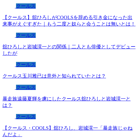
クールス
【クールス】舘ひろしがCOOLSを辞める引き金になった出
来事がえぐすぎた｜もう二度と奴らと会うことは無いとは！
クールス
舘ひろしと岩城滉一との関係｜二人とも俳優としてデビュー
したが
クールス
クールス玉川雅已は意外と知られていたとは？
クールス
暴走族遠藤夏輝を虜にしたクールス舘ひろしと岩城滉一と
は？
クールス
【クールス・COOLS】舘ひろし、岩城滉一「暴走族じゃね
んだよ」