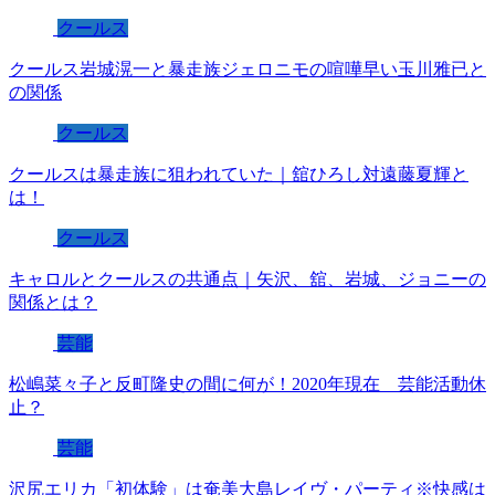
クールス
クールス岩城滉一と暴走族ジェロニモの喧嘩早い玉川雅已と
の関係
クールス
クールスは暴走族に狙われていた｜舘ひろし対遠藤夏輝と
は！
クールス
キャロルとクールスの共通点｜矢沢、舘、岩城、ジョニーの
関係とは？
芸能
松嶋菜々子と反町隆史の間に何が！2020年現在 芸能活動休
止？
芸能
沢尻エリカ「初体験」は奄美大島レイヴ・パーティ※快感は