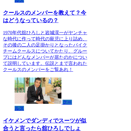
ルス
クールスのメンバーを教えて？今
はどうなっているの？
1970年代舘ひろしと岩城滉一がヤンチャ
な時代に作って時代の寵児に上り詰め、
その後の二人の足掛かりとなったバイク
チームクールスについてかたり、グルー
プにはどんなメンバーが居たのかについ
て説明しています。伝説とまで言われた
クールスのメンバーをご覧あれ！
クー
ルス
イケメンでダンディでスーツが似
合うと言ったら舘ひろしでしょ