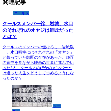
関連記事
クールス
クールスメンバー舘、岩城、水口
のそれぞれのオヤジは師匠だった
とは？
クールスのメンバーの舘ひろし、岩城滉
一、水口晴幸にはそれぞれの「オヤジ」
と慕っていた師匠の存在があった。師匠
の背中を見ながら映画の世界に進んでい
った3人。クールスのほかのメンバーと
は違った人生をどうして歩めるようにな
ったのか？
クー