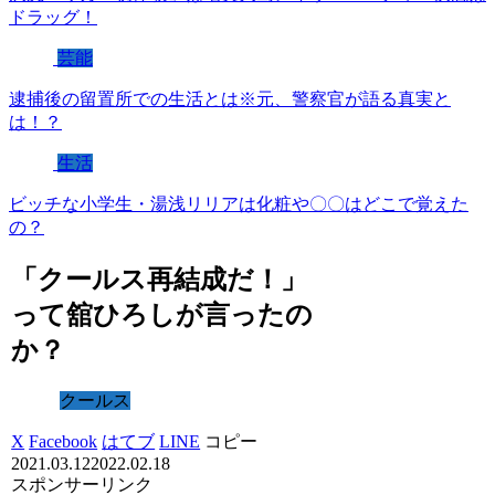
ドラッグ！
芸能
逮捕後の留置所での生活とは※元、警察官が語る真実と
は！？
生活
ビッチな小学生・湯浅リリアは化粧や〇〇はどこで覚えた
の？
「クールス再結成だ！」
って舘ひろしが言ったの
か？
クールス
X
Facebook
はてブ
LINE
コピー
2021.03.12
2022.02.18
スポンサーリンク