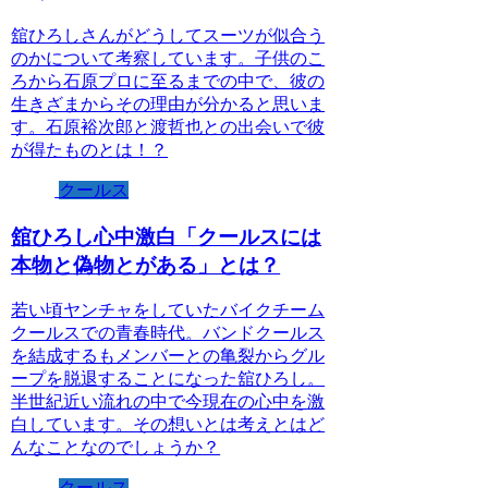
舘ひろしさんがどうしてスーツが似合う
のかについて考察しています。子供のこ
ろから石原プロに至るまでの中で、彼の
生きざまからその理由が分かると思いま
す。石原裕次郎と渡哲也との出会いで彼
が得たものとは！？
クールス
舘ひろし心中激白「クールスには
本物と偽物とがある」とは？
若い頃ヤンチャをしていたバイクチーム
クールスでの青春時代。バンドクールス
を結成するもメンバーとの亀裂からグル
ープを脱退することになった舘ひろし。
半世紀近い流れの中で今現在の心中を激
白しています。その想いとは考えとはど
んなことなのでしょうか？
クールス