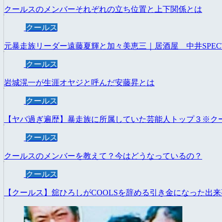
クールスのメンバーそれぞれの立ち位置と上下関係とは
クールス
元暴走族リーダー遠藤夏輝と加々美恵三｜居酒屋 中井SPEC
クールス
岩城滉一が生涯オヤジと呼んだ安藤昇とは
クールス
【ヤバ過ぎ遍歴】暴走族に所属していた芸能人トップ３※ク
クールス
クールスのメンバーを教えて？今はどうなっているの？
クールス
【クールス】舘ひろしがCOOLSを辞める引き金になった出