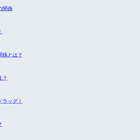
の関係
！
関係とは？
止？
ドラッグ！
？