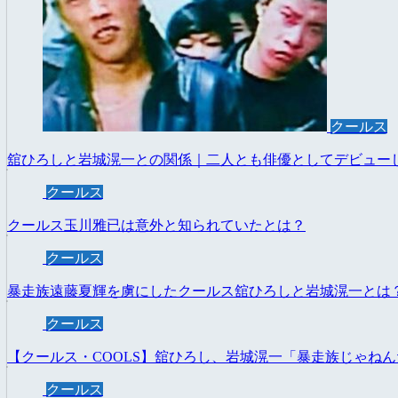
クールス
舘ひろしと岩城滉一との関係｜二人とも俳優としてデビュー
クールス
クールス玉川雅已は意外と知られていたとは？
クールス
暴走族遠藤夏輝を虜にしたクールス舘ひろしと岩城滉一とは
クールス
【クールス・COOLS】舘ひろし、岩城滉一「暴走族じゃね
クールス