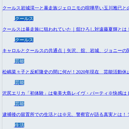
クールス岩城滉一と暴走族ジェロニモの喧嘩早い玉川雅已と
クールス
クールスは暴走族に狙われていた｜舘ひろし対遠藤夏輝とは
クールス
キャロルとクールスの共通点｜矢沢、舘、岩城、ジョニーの
芸能
松嶋菜々子と反町隆史の間に何が！2020年現在 芸能活動休
芸能
沢尻エリカ「初体験」は奄美大島レイヴ・パーティ※快感は
芸能
逮捕後の留置所での生活とは※元、警察官が語る真実とは！
生活