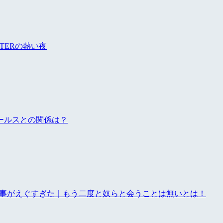
TERの熱い夜
ールスとの関係は？
来事がえぐすぎた｜もう二度と奴らと会うことは無いとは！