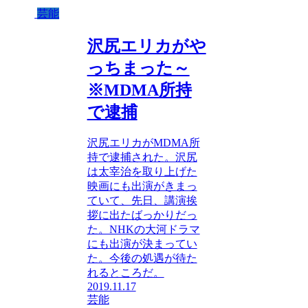
芸能
沢尻エリカがや
っちまった～
※MDMA所持
で逮捕
沢尻エリカがMDMA所
持で逮捕された。沢尻
は太宰治を取り上げた
映画にも出演がきまっ
ていて、先日、講演挨
拶に出たばっかりだっ
た。NHKの大河ドラマ
にも出演が決まってい
た。今後の処遇が待た
れるところだ。
2019.11.17
芸能