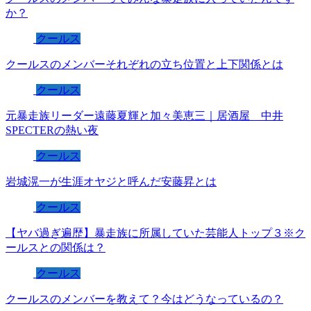
か？
クールス
クールスのメンバーそれぞれの立ち位置と上下関係とは
クールス
元暴走族リーダー遠藤夏輝と加々美恵三｜居酒屋 中井
SPECTERの熱い夜
クールス
岩城滉一が生涯オヤジと呼んだ安藤昇とは
クールス
【ヤバ過ぎ遍歴】暴走族に所属していた芸能人トップ３※ク
ールスとの関係は？
クールス
クールスのメンバーを教えて？今はどうなっているの？