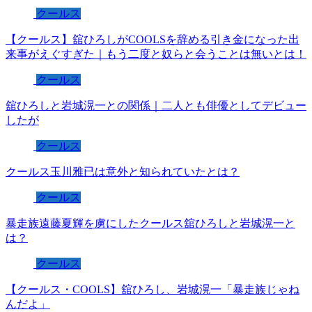
クールス
【クールス】舘ひろしがCOOLSを辞める引き金になった出
来事がえぐすぎた｜もう二度と奴らと会うことは無いとは！
クールス
舘ひろしと岩城滉一との関係｜二人とも俳優としてデビュー
したが
クールス
クールス玉川雅已は意外と知られていたとは？
クールス
暴走族遠藤夏輝を虜にしたクールス舘ひろしと岩城滉一と
は？
クールス
【クールス・COOLS】舘ひろし、岩城滉一「暴走族じゃね
んだよ」