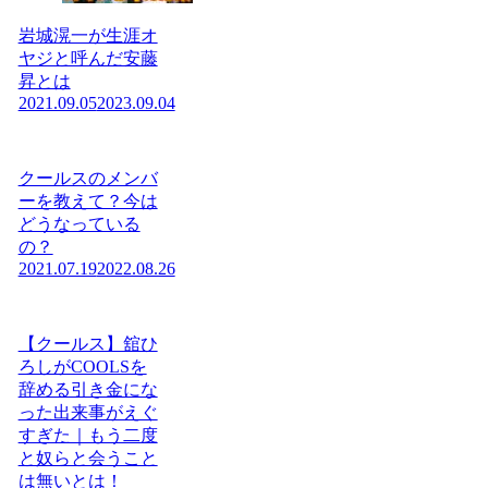
岩城滉一が生涯オ
ヤジと呼んだ安藤
昇とは
2021.09.05
2023.09.04
クールスのメンバ
ーを教えて？今は
どうなっている
の？
2021.07.19
2022.08.26
【クールス】舘ひ
ろしがCOOLSを
辞める引き金にな
った出来事がえぐ
すぎた｜もう二度
と奴らと会うこと
は無いとは！