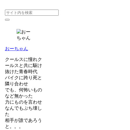
おーちゃん
クールスに憧れク
ールスと共に駆け
抜けた青春時代
バイクに跨り死と
隣り合わせ
でも、何怖いもの
など無かった
力にものを言わせ
なんでもぶち壊し
た
相手が誰であろう
と。。。