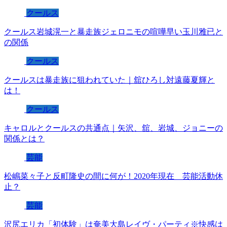
クールス
クールス岩城滉一と暴走族ジェロニモの喧嘩早い玉川雅已と
の関係
クールス
クールスは暴走族に狙われていた｜舘ひろし対遠藤夏輝と
は！
クールス
キャロルとクールスの共通点｜矢沢、舘、岩城、ジョニーの
関係とは？
芸能
松嶋菜々子と反町隆史の間に何が！2020年現在 芸能活動休
止？
芸能
沢尻エリカ「初体験」は奄美大島レイヴ・パーティ※快感は