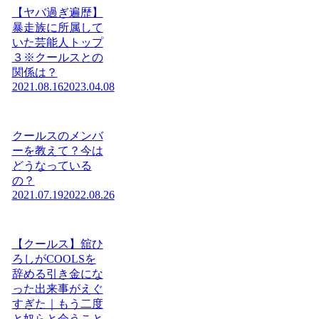
【ヤバ過ぎ遍歴】
暴走族に所属して
いた芸能人トップ
３※クールスとの
関係は？
2021.08.16
2023.04.08
クールスのメンバ
ーを教えて？今は
どうなっている
の？
2021.07.19
2022.08.26
【クールス】舘ひ
ろしがCOOLSを
辞める引き金にな
った出来事がえぐ
すぎた｜もう二度
と奴らと会うこと