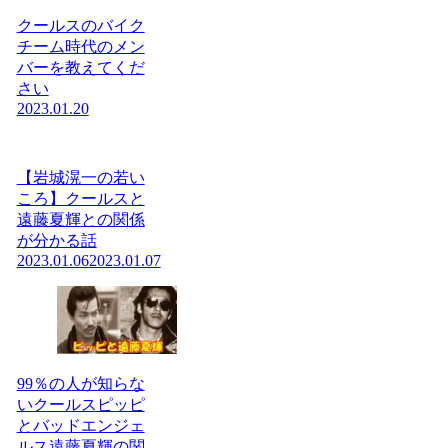
クールスのバイク
チーム時代のメン
バーを教えてくだ
さい
2023.01.20
【岩城滉一の若い
ころ】クールスと
遠藤夏輝との関係
が分かる話
2023.01.06
2023.01.07
99％の人が知らな
いクールスピッピ
とバッドエンジェ
ルス遠藤夏輝の関