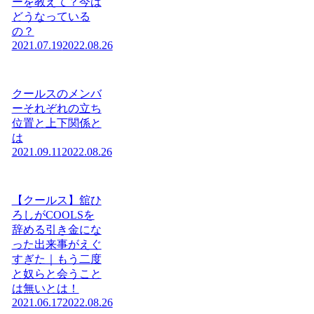
ーを教えて？今は
どうなっている
の？
2021.07.19
2022.08.26
クールスのメンバ
ーそれぞれの立ち
位置と上下関係と
は
2021.09.11
2022.08.26
【クールス】舘ひ
ろしがCOOLSを
辞める引き金にな
った出来事がえぐ
すぎた｜もう二度
と奴らと会うこと
は無いとは！
2021.06.17
2022.08.26