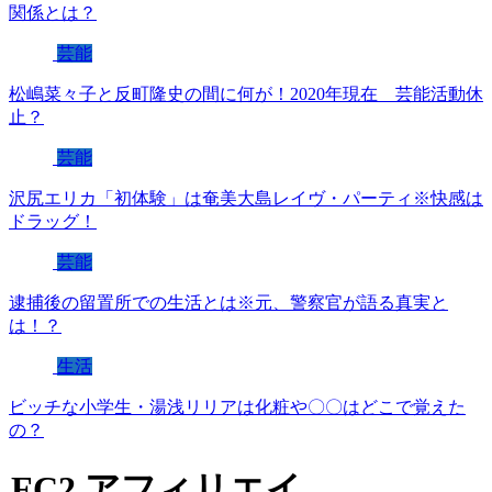
関係とは？
芸能
松嶋菜々子と反町隆史の間に何が！2020年現在 芸能活動休
止？
芸能
沢尻エリカ「初体験」は奄美大島レイヴ・パーティ※快感は
ドラッグ！
芸能
逮捕後の留置所での生活とは※元、警察官が語る真実と
は！？
生活
ビッチな小学生・湯浅リリアは化粧や〇〇はどこで覚えた
の？
FC2 アフィリエイ