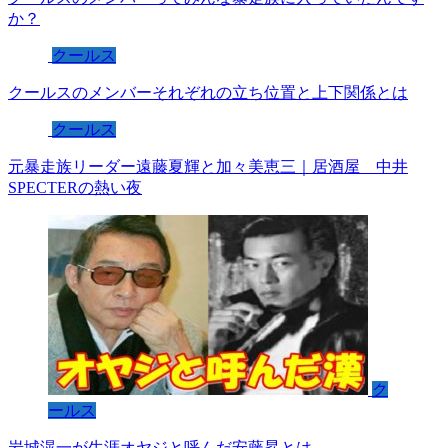
か？
クールス
クールスのメンバーそれぞれの立ち位置と上下関係とは
クールス
元暴走族リーダー遠藤夏輝と加々美恵三｜居酒屋 中井
SPECTERの熱い夜
ク
ールス
岩城滉一が生涯オヤジと呼んだ安藤昇とは