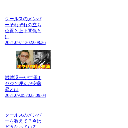
クールスのメンバ
ーそれぞれの立ち
位置と上下関係と
は
2021.09.11
2022.08.26
岩城滉一が生涯オ
ヤジと呼んだ安藤
昇とは
2021.09.05
2023.09.04
クールスのメンバ
ーを教えて？今は
どうなっている