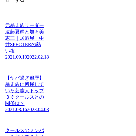
元暴走族リーダー
遠藤夏輝と加々美
恵三｜居酒屋 中
井SPECTERの熱
い夜
2021.09.10
2022.02.18
【ヤバ過ぎ遍歴】
暴走族に所属して
いた芸能人トップ
３※クールスとの
関係は？
2021.08.16
2023.04.08
クールスのメンバ