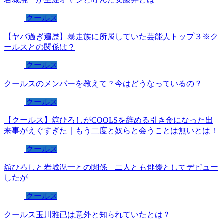
クールス
【ヤバ過ぎ遍歴】暴走族に所属していた芸能人トップ３※ク
ールスとの関係は？
クールス
クールスのメンバーを教えて？今はどうなっているの？
クールス
【クールス】舘ひろしがCOOLSを辞める引き金になった出
来事がえぐすぎた｜もう二度と奴らと会うことは無いとは！
クールス
舘ひろしと岩城滉一との関係｜二人とも俳優としてデビュー
したが
クールス
クールス玉川雅已は意外と知られていたとは？