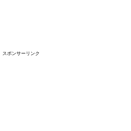
スポンサーリンク