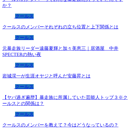
か？
クールス
クールスのメンバーそれぞれの立ち位置と上下関係とは
クールス
元暴走族リーダー遠藤夏輝と加々美恵三｜居酒屋 中井
SPECTERの熱い夜
クールス
岩城滉一が生涯オヤジと呼んだ安藤昇とは
クールス
【ヤバ過ぎ遍歴】暴走族に所属していた芸能人トップ３※ク
ールスとの関係は？
クールス
クールスのメンバーを教えて？今はどうなっているの？