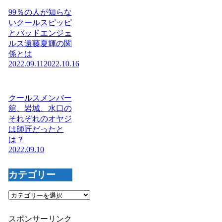
99％の人が知らな
いクールスピッピ
とバッドエンジェ
ルス遠藤夏輝の関
係とは
2022.09.11
2022.10.16
クールスメンバー
舘、岩城、水口の
それぞれのオヤジ
は師匠だったと
は？
2022.09.10
カテゴリー
カ
テ
ゴ
スポンサーリンク