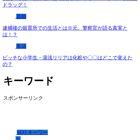
ドラッグ！
芸能
逮捕後の留置所での生活とは※元、警察官が語る真実と
は！？
生活
ビッチな小学生・湯浅リリアは化粧や〇〇はどこで覚えた
の？
キーワード
スポンサーリンク
SEO キーワー
ド