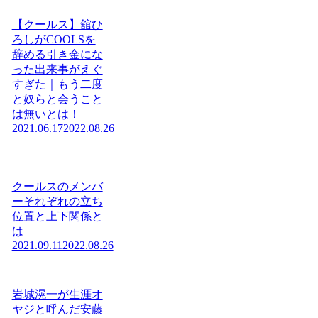
【クールス】舘ひ
ろしがCOOLSを
辞める引き金にな
った出来事がえぐ
すぎた｜もう二度
と奴らと会うこと
は無いとは！
2021.06.17
2022.08.26
クールスのメンバ
ーそれぞれの立ち
位置と上下関係と
は
2021.09.11
2022.08.26
岩城滉一が生涯オ
ヤジと呼んだ安藤