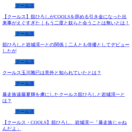
クールス
【クールス】舘ひろしがCOOLSを辞める引き金になった出
来事がえぐすぎた｜もう二度と奴らと会うことは無いとは！
クールス
舘ひろしと岩城滉一との関係｜二人とも俳優としてデビュー
したが
クールス
クールス玉川雅已は意外と知られていたとは？
クールス
暴走族遠藤夏輝を虜にしたクールス舘ひろしと岩城滉一と
は？
クールス
【クールス・COOLS】舘ひろし、岩城滉一「暴走族じゃね
んだよ」