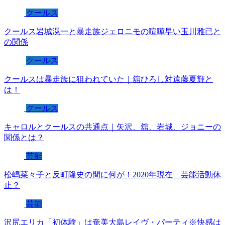
クールス
クールス岩城滉一と暴走族ジェロニモの喧嘩早い玉川雅已と
の関係
クールス
クールスは暴走族に狙われていた｜舘ひろし対遠藤夏輝と
は！
クールス
キャロルとクールスの共通点｜矢沢、舘、岩城、ジョニーの
関係とは？
芸能
松嶋菜々子と反町隆史の間に何が！2020年現在 芸能活動休
止？
芸能
沢尻エリカ「初体験」は奄美大島レイヴ・パーティ※快感は