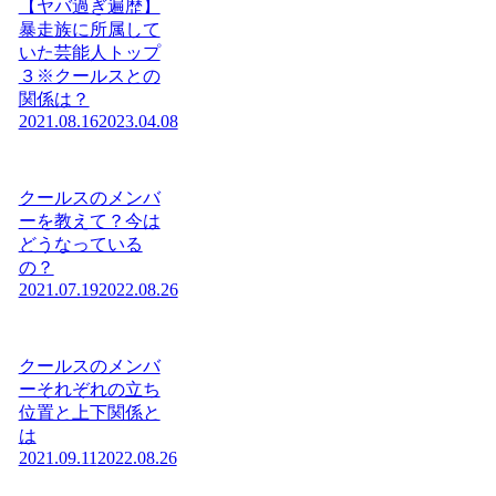
【ヤバ過ぎ遍歴】
暴走族に所属して
いた芸能人トップ
３※クールスとの
関係は？
2021.08.16
2023.04.08
クールスのメンバ
ーを教えて？今は
どうなっている
の？
2021.07.19
2022.08.26
クールスのメンバ
ーそれぞれの立ち
位置と上下関係と
は
2021.09.11
2022.08.26