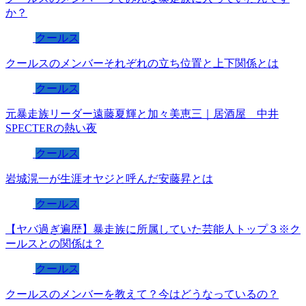
か？
クールス
クールスのメンバーそれぞれの立ち位置と上下関係とは
クールス
元暴走族リーダー遠藤夏輝と加々美恵三｜居酒屋 中井
SPECTERの熱い夜
クールス
岩城滉一が生涯オヤジと呼んだ安藤昇とは
クールス
【ヤバ過ぎ遍歴】暴走族に所属していた芸能人トップ３※ク
ールスとの関係は？
クールス
クールスのメンバーを教えて？今はどうなっているの？