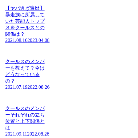
【ヤバ過ぎ遍歴】
暴走族に所属して
いた芸能人トップ
３※クールスとの
関係は？
2021.08.16
2023.04.08
クールスのメンバ
ーを教えて？今は
どうなっている
の？
2021.07.19
2022.08.26
クールスのメンバ
ーそれぞれの立ち
位置と上下関係と
は
2021.09.11
2022.08.26