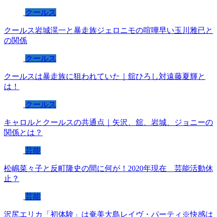
クールス
クールス岩城滉一と暴走族ジェロニモの喧嘩早い玉川雅已と
の関係
クールス
クールスは暴走族に狙われていた｜舘ひろし対遠藤夏輝と
は！
クールス
キャロルとクールスの共通点｜矢沢、舘、岩城、ジョニーの
関係とは？
芸能
松嶋菜々子と反町隆史の間に何が！2020年現在 芸能活動休
止？
芸能
沢尻エリカ「初体験」は奄美大島レイヴ・パーティ※快感は