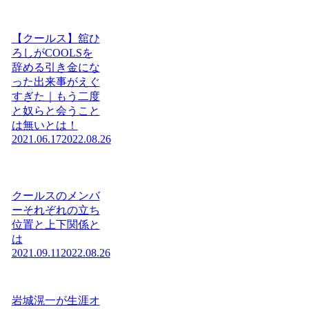
【クールス】舘ひ
ろしがCOOLSを
辞める引き金にな
った出来事がえぐ
すぎた｜もう二度
と奴らと会うこと
は無いとは！
2021.06.17
2022.08.26
クールスのメンバ
ーそれぞれの立ち
位置と上下関係と
は
2021.09.11
2022.08.26
岩城滉一が生涯オ