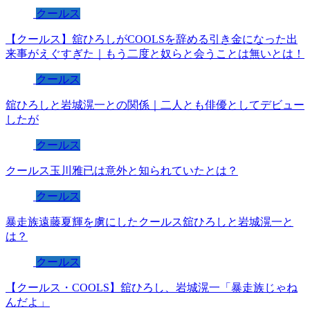
クールス
【クールス】舘ひろしがCOOLSを辞める引き金になった出
来事がえぐすぎた｜もう二度と奴らと会うことは無いとは！
クールス
舘ひろしと岩城滉一との関係｜二人とも俳優としてデビュー
したが
クールス
クールス玉川雅已は意外と知られていたとは？
クールス
暴走族遠藤夏輝を虜にしたクールス舘ひろしと岩城滉一と
は？
クールス
【クールス・COOLS】舘ひろし、岩城滉一「暴走族じゃね
んだよ」