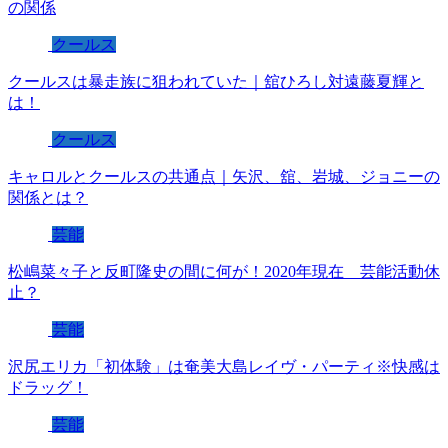
の関係
クールス
クールスは暴走族に狙われていた｜舘ひろし対遠藤夏輝と
は！
クールス
キャロルとクールスの共通点｜矢沢、舘、岩城、ジョニーの
関係とは？
芸能
松嶋菜々子と反町隆史の間に何が！2020年現在 芸能活動休
止？
芸能
沢尻エリカ「初体験」は奄美大島レイヴ・パーティ※快感は
ドラッグ！
芸能