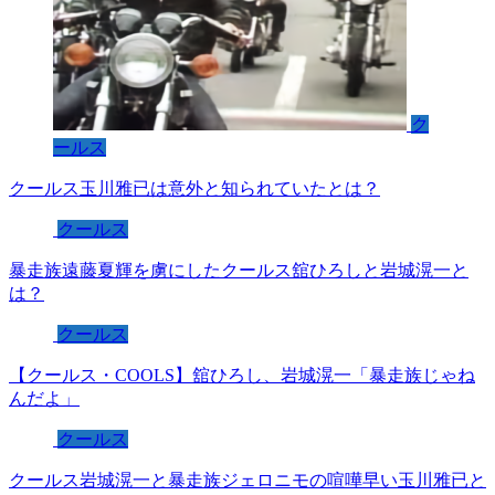
ク
ールス
クールス玉川雅已は意外と知られていたとは？
クールス
暴走族遠藤夏輝を虜にしたクールス舘ひろしと岩城滉一と
は？
クールス
【クールス・COOLS】舘ひろし、岩城滉一「暴走族じゃね
んだよ」
クールス
クールス岩城滉一と暴走族ジェロニモの喧嘩早い玉川雅已と