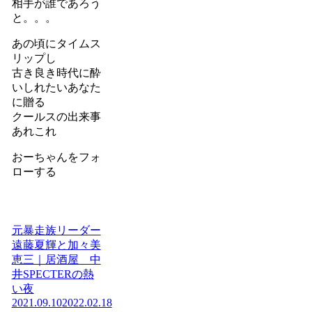
相手が誰であろう
と。。。
あの頃にタイムス
リップし
古き良き時代に酔
いしれたいあなた
に贈る
クールスの出来事
あれこれ
おーちゃんをフォ
ローする
元暴走族リーダー
遠藤夏輝と加々美
恵三｜居酒屋 中
井SPECTERの熱
い夜
2021.09.10
2022.02.18