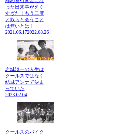
辞める引き金にな
った出来事がえぐ
すぎた｜もう二度
と奴らと会うこと
は無いとは！
2021.06.17
2022.08.26
岩城滉一の人生は
クールスではなく
結城アンナで決ま
っていた
2023.02.04
クールスのバイク