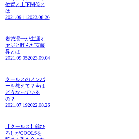
位置と上下関係と
は
2021.09.11
2022.08.26
岩城滉一が生涯オ
ヤジと呼んだ安藤
昇とは
2021.09.05
2023.09.04
クールスのメンバ
ーを教えて？今は
どうなっている
の？
2021.07.19
2022.08.26
【クールス】舘ひ
ろしがCOOLSを