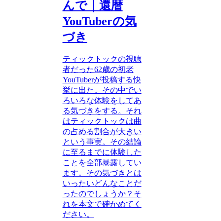
んで｜還暦
YouTuberの気
づき
ティックトックの視聴
者だった62歳の初老
YouTuberが投稿する快
挙に出た。その中でい
ろいろな体験をしてあ
る気づきをする。それ
はティックトックは曲
の占める割合が大きい
という事実。その結論
に至るまでに体験した
ことを全部暴露してい
ます。その気づきとは
いったいどんなことだ
ったのでしょうか？そ
れを本文で確かめてく
ださい。