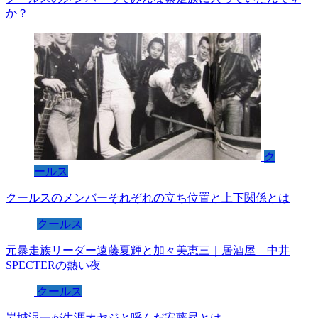
か？
ク
ールス
クールスのメンバーそれぞれの立ち位置と上下関係とは
クールス
元暴走族リーダー遠藤夏輝と加々美恵三｜居酒屋 中井
SPECTERの熱い夜
クールス
岩城滉一が生涯オヤジと呼んだ安藤昇とは