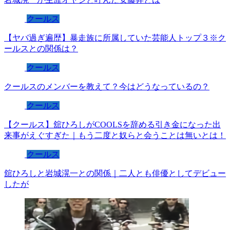
クールス
【ヤバ過ぎ遍歴】暴走族に所属していた芸能人トップ３※ク
ールスとの関係は？
クールス
クールスのメンバーを教えて？今はどうなっているの？
クールス
【クールス】舘ひろしがCOOLSを辞める引き金になった出
来事がえぐすぎた｜もう二度と奴らと会うことは無いとは！
クールス
舘ひろしと岩城滉一との関係｜二人とも俳優としてデビュー
したが