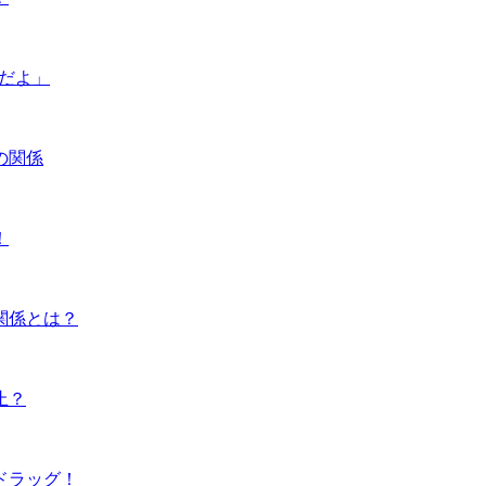
んだよ」
の関係
！
関係とは？
止？
ドラッグ！