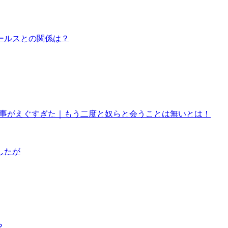
ールスとの関係は？
来事がえぐすぎた｜もう二度と奴らと会うことは無いとは！
したが
？