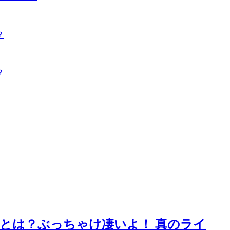
？
？
法とは？ぶっちゃけ凄いよ！ 真のライ