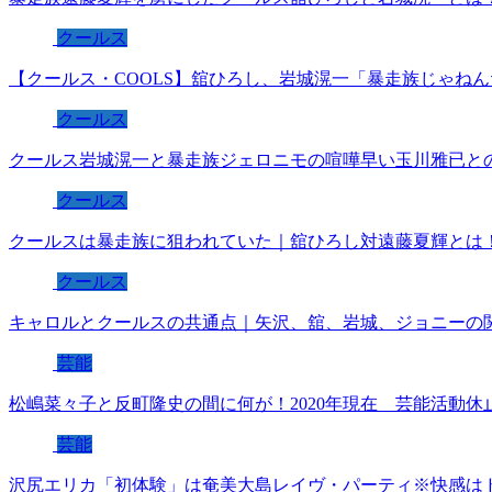
クールス
【クールス・COOLS】舘ひろし、岩城滉一「暴走族じゃね
クールス
クールス岩城滉一と暴走族ジェロニモの喧嘩早い玉川雅已と
クールス
クールスは暴走族に狙われていた｜舘ひろし対遠藤夏輝とは
クールス
キャロルとクールスの共通点｜矢沢、舘、岩城、ジョニーの
芸能
松嶋菜々子と反町隆史の間に何が！2020年現在 芸能活動休
芸能
沢尻エリカ「初体験」は奄美大島レイヴ・パーティ※快感は