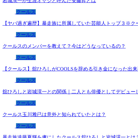
岩城滉一が生涯オヤジと呼んだ安藤昇とは
クールス
【ヤバ過ぎ遍歴】暴走族に所属していた芸能人トップ３※ク
クールス
クールスのメンバーを教えて？今はどうなっているの？
クールス
【クールス】舘ひろしがCOOLSを辞める引き金になった出
クールス
舘ひろしと岩城滉一との関係｜二人とも俳優としてデビュー
クールス
クールス玉川雅已は意外と知られていたとは？
クールス
暴走族遠藤夏輝を虜にしたクールス舘ひろしと岩城滉一とは