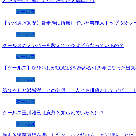
岩城滉一が生涯オヤジと呼んだ安藤昇とは
クールス
【ヤバ過ぎ遍歴】暴走族に所属していた芸能人トップ３※ク
クールス
クールスのメンバーを教えて？今はどうなっているの？
クールス
【クールス】舘ひろしがCOOLSを辞める引き金になった出
クールス
舘ひろしと岩城滉一との関係｜二人とも俳優としてデビュー
クールス
クールス玉川雅已は意外と知られていたとは？
クールス
暴走族遠藤夏輝を虜にしたクールス舘ひろしと岩城滉一とは