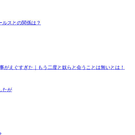
ールスとの関係は？
来事がえぐすぎた｜もう二度と奴らと会うことは無いとは！
したが
？