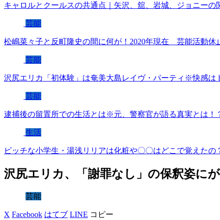
キャロルとクールスの共通点｜矢沢、舘、岩城、ジョニーの
芸能
松嶋菜々子と反町隆史の間に何が！2020年現在 芸能活動休
芸能
沢尻エリカ「初体験」は奄美大島レイヴ・パーティ※快感は
芸能
逮捕後の留置所での生活とは※元、警察官が語る真実とは！
生活
ビッチな小学生・湯浅リリアは化粧や〇〇はどこで覚えたの
沢尻エリカ、「謝罪なし」の保釈姿に
芸能
X
Facebook
はてブ
LINE
コピー