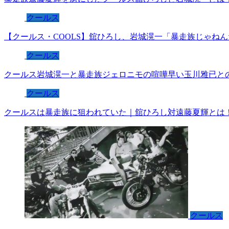
クールス
【クールス・COOLS】舘ひろし、岩城滉一「暴走族じゃね
クールス
クールス岩城滉一と暴走族ジェロニモの喧嘩早い玉川雅已と
クールス
クールスは暴走族に狙われていた｜舘ひろし対遠藤夏輝とは
クールス