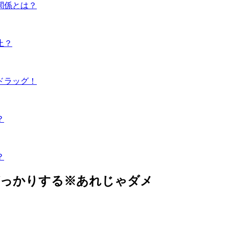
関係とは？
止？
ドラッグ！
？
？
がっかりする※あれじゃダメ