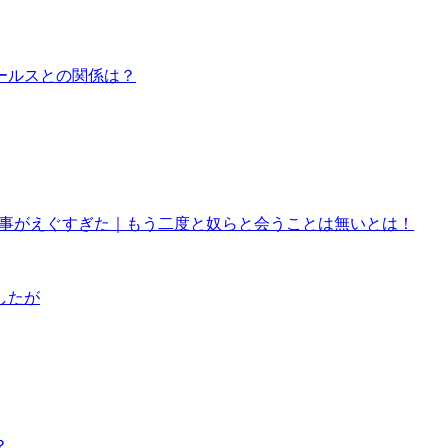
ールスとの関係は？
来事がえぐすぎた｜もう二度と奴らと会うことは無いとは！
したが
？