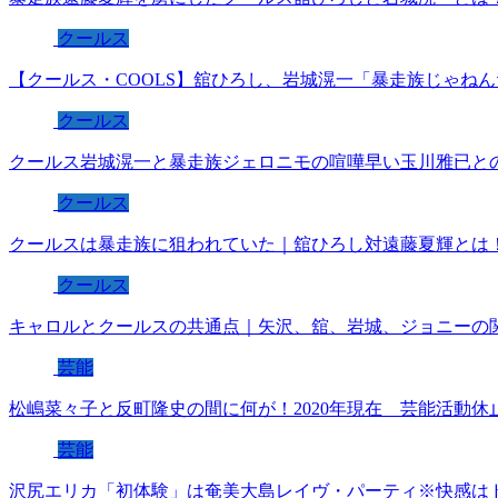
クールス
【クールス・COOLS】舘ひろし、岩城滉一「暴走族じゃね
クールス
クールス岩城滉一と暴走族ジェロニモの喧嘩早い玉川雅已と
クールス
クールスは暴走族に狙われていた｜舘ひろし対遠藤夏輝とは
クールス
キャロルとクールスの共通点｜矢沢、舘、岩城、ジョニーの
芸能
松嶋菜々子と反町隆史の間に何が！2020年現在 芸能活動休
芸能
沢尻エリカ「初体験」は奄美大島レイヴ・パーティ※快感は