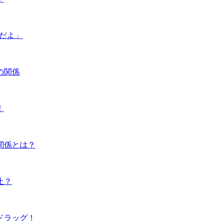
んだよ」
の関係
！
関係とは？
止？
ドラッグ！