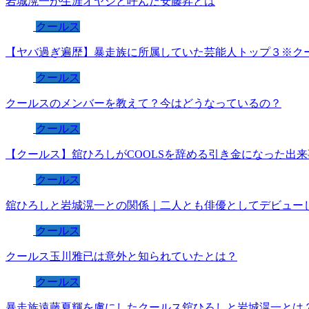
岩城滉一が生涯オヤジと呼んだ安藤昇とは
クールス
【ヤバ過ぎ遍歴】暴走族に所属していた芸能人トップ３※ク
クールス
クールスのメンバーを教えて？今はどうなっているの？
クールス
【クールス】舘ひろしがCOOLSを辞める引き金になった出
クールス
舘ひろしと岩城滉一との関係｜二人とも俳優としてデビュー
クールス
クールス玉川雅已は意外と知られていたとは？
クールス
暴走族遠藤夏輝を虜にしたクールス舘ひろしと岩城滉一とは