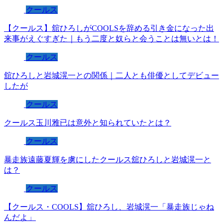
クールス
【クールス】舘ひろしがCOOLSを辞める引き金になった出
来事がえぐすぎた｜もう二度と奴らと会うことは無いとは！
クールス
舘ひろしと岩城滉一との関係｜二人とも俳優としてデビュー
したが
クールス
クールス玉川雅已は意外と知られていたとは？
クールス
暴走族遠藤夏輝を虜にしたクールス舘ひろしと岩城滉一と
は？
クールス
【クールス・COOLS】舘ひろし、岩城滉一「暴走族じゃね
んだよ」