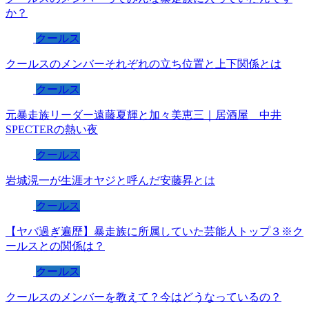
か？
クールス
クールスのメンバーそれぞれの立ち位置と上下関係とは
クールス
元暴走族リーダー遠藤夏輝と加々美恵三｜居酒屋 中井
SPECTERの熱い夜
クールス
岩城滉一が生涯オヤジと呼んだ安藤昇とは
クールス
【ヤバ過ぎ遍歴】暴走族に所属していた芸能人トップ３※ク
ールスとの関係は？
クールス
クールスのメンバーを教えて？今はどうなっているの？