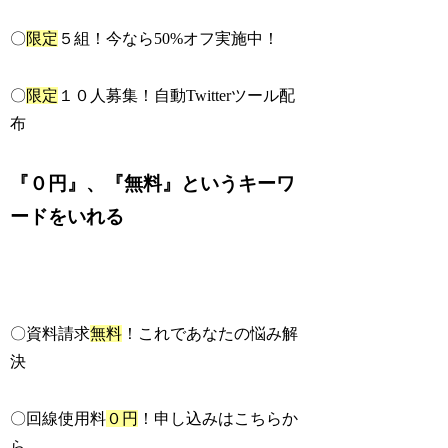
〇
限定
５組！今なら50%オフ実施中！
〇
限定
１０人募集！自動Twitterツール配
布
『０円』、『無料』というキーワ
ードをいれる
〇資料請求
無料
！これであなたの悩み解
決
〇回線使用料
０円
！申し込みはこちらか
ら