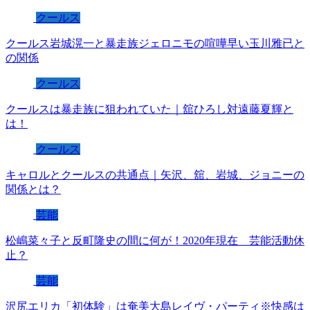
クールス
クールス岩城滉一と暴走族ジェロニモの喧嘩早い玉川雅已と
の関係
クールス
クールスは暴走族に狙われていた｜舘ひろし対遠藤夏輝と
は！
クールス
キャロルとクールスの共通点｜矢沢、舘、岩城、ジョニーの
関係とは？
芸能
松嶋菜々子と反町隆史の間に何が！2020年現在 芸能活動休
止？
芸能
沢尻エリカ「初体験」は奄美大島レイヴ・パーティ※快感は