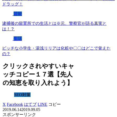
ドラッグ！
芸能
逮捕後の留置所での生活とは※元、警察官が語る真実と
は！？
生活
ビッチな小学生・湯浅リリアは化粧や〇〇はどこで覚えた
の？
クリックされやすいキャ
ッチコピー１７選【先人
の知恵を取り入れよう】
SEO対策
X
Facebook
はてブ
LINE
コピー
2019.06.14
2019.09.05
スポンサーリンク