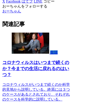
X
Facebook
はてブ
LINE
コピー
おーちゃんをフォローする
おーちゃん
関連記事
生活
コロナウィルスはいつまで続くの
か？今までの生活に戻れるのはい
つ？
コロナウィルスがいつまで続くのか科学
的見地から説明している。終焉には３つ
のケースがあるとされており、それぞれ
のケースを科学的に説明している。