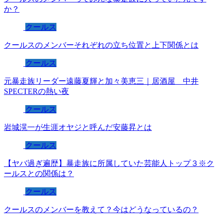
か？
クールス
クールスのメンバーそれぞれの立ち位置と上下関係とは
クールス
元暴走族リーダー遠藤夏輝と加々美恵三｜居酒屋 中井
SPECTERの熱い夜
クールス
岩城滉一が生涯オヤジと呼んだ安藤昇とは
クールス
【ヤバ過ぎ遍歴】暴走族に所属していた芸能人トップ３※ク
ールスとの関係は？
クールス
クールスのメンバーを教えて？今はどうなっているの？