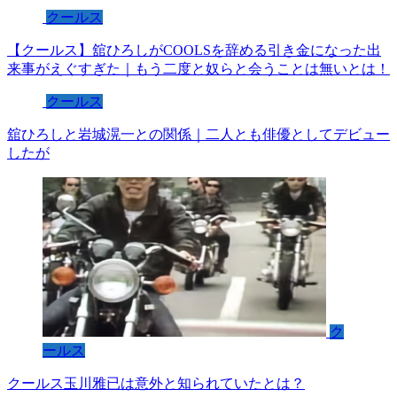
クールス
【クールス】舘ひろしがCOOLSを辞める引き金になった出
来事がえぐすぎた｜もう二度と奴らと会うことは無いとは！
クールス
舘ひろしと岩城滉一との関係｜二人とも俳優としてデビュー
したが
ク
ールス
クールス玉川雅已は意外と知られていたとは？