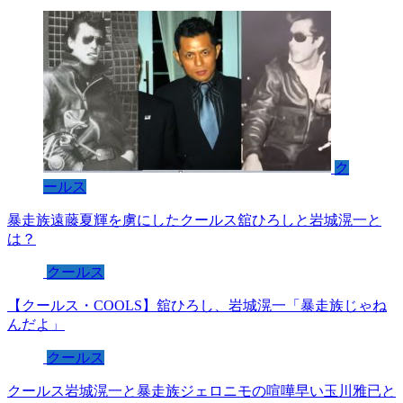
ク
ールス
暴走族遠藤夏輝を虜にしたクールス舘ひろしと岩城滉一と
は？
クールス
【クールス・COOLS】舘ひろし、岩城滉一「暴走族じゃね
んだよ」
クールス
クールス岩城滉一と暴走族ジェロニモの喧嘩早い玉川雅已と