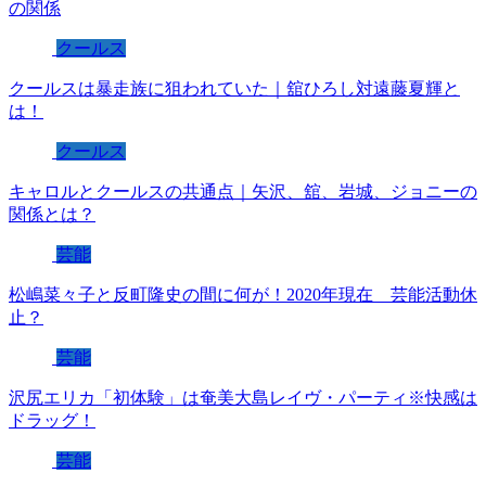
の関係
クールス
クールスは暴走族に狙われていた｜舘ひろし対遠藤夏輝と
は！
クールス
キャロルとクールスの共通点｜矢沢、舘、岩城、ジョニーの
関係とは？
芸能
松嶋菜々子と反町隆史の間に何が！2020年現在 芸能活動休
止？
芸能
沢尻エリカ「初体験」は奄美大島レイヴ・パーティ※快感は
ドラッグ！
芸能