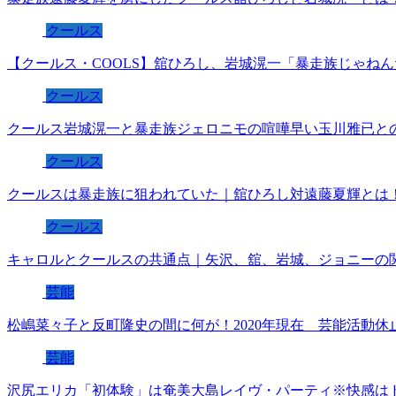
クールス
【クールス・COOLS】舘ひろし、岩城滉一「暴走族じゃね
クールス
クールス岩城滉一と暴走族ジェロニモの喧嘩早い玉川雅已と
クールス
クールスは暴走族に狙われていた｜舘ひろし対遠藤夏輝とは
クールス
キャロルとクールスの共通点｜矢沢、舘、岩城、ジョニーの
芸能
松嶋菜々子と反町隆史の間に何が！2020年現在 芸能活動休
芸能
沢尻エリカ「初体験」は奄美大島レイヴ・パーティ※快感は