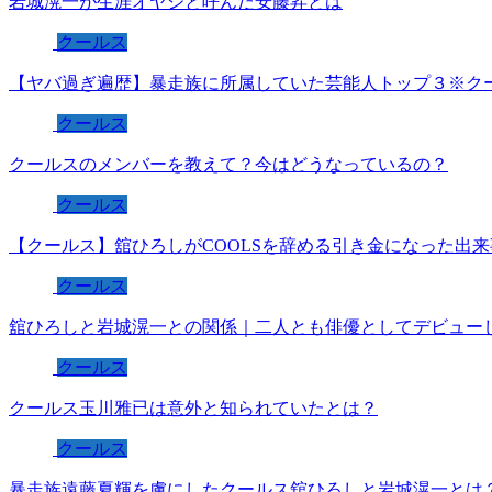
岩城滉一が生涯オヤジと呼んだ安藤昇とは
クールス
【ヤバ過ぎ遍歴】暴走族に所属していた芸能人トップ３※ク
クールス
クールスのメンバーを教えて？今はどうなっているの？
クールス
【クールス】舘ひろしがCOOLSを辞める引き金になった出
クールス
舘ひろしと岩城滉一との関係｜二人とも俳優としてデビュー
クールス
クールス玉川雅已は意外と知られていたとは？
クールス
暴走族遠藤夏輝を虜にしたクールス舘ひろしと岩城滉一とは