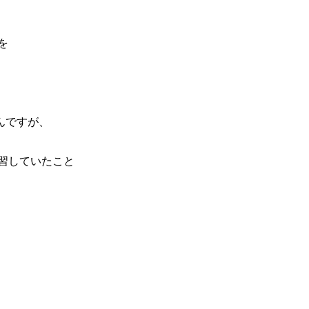
を
んですが、
習していたこと