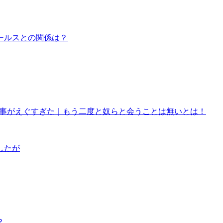
ールスとの関係は？
来事がえぐすぎた｜もう二度と奴らと会うことは無いとは！
したが
？