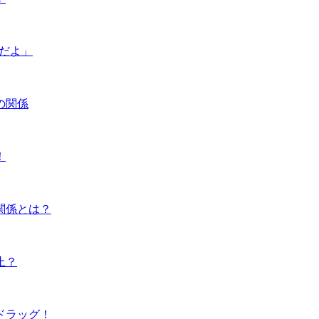
んだよ」
の関係
！
関係とは？
止？
ドラッグ！