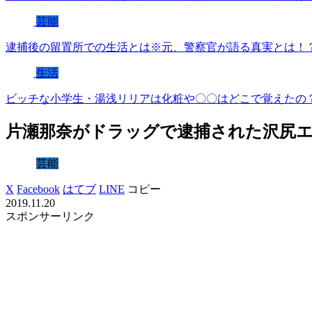
芸能
逮捕後の留置所での生活とは※元、警察官が語る真実とは！
生活
ビッチな小学生・湯浅リリアは化粧や〇〇はどこで覚えたの
片瀬那奈がドラッグで逮捕された沢尻
芸能
X
Facebook
はてブ
LINE
コピー
2019.11.20
スポンサーリンク