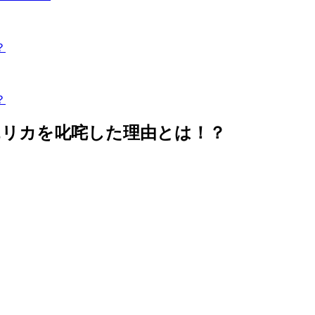
？
？
エリカを叱咤した理由とは！？