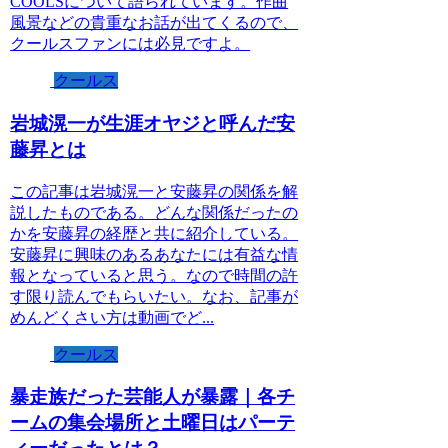
COOLSについて語られています。作曲
風景などの貴重なお話が出てくるので、
クールスファンには必見ですよ。
クールス
岩城滉一が生涯オヤジと呼んだ安
藤昇とは
この記事は岩城滉一と安藤昇の関係を解
説したものである。どんな関係だったの
かを安藤昇の経歴と共に紹介している。
安藤昇に興味のあるあなたには有益な情
報となっていると思う。なので時間の許
す限り読んでもらいたい。なお、記事が
めんどくさい方は動画でど...
クールス
暴走族だった芸能人が暴露｜各チ
ームの集会場所と土曜日はパーテ