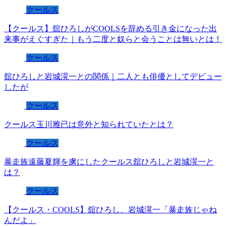
クールス
【クールス】舘ひろしがCOOLSを辞める引き金になった出
来事がえぐすぎた｜もう二度と奴らと会うことは無いとは！
クールス
舘ひろしと岩城滉一との関係｜二人とも俳優としてデビュー
したが
クールス
クールス玉川雅已は意外と知られていたとは？
クールス
暴走族遠藤夏輝を虜にしたクールス舘ひろしと岩城滉一と
は？
クールス
【クールス・COOLS】舘ひろし、岩城滉一「暴走族じゃね
んだよ」