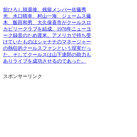
舘ひろし脱退後、残留メンバー佐藤秀
光、水口晴幸、村山一海、ジェームス藤
木、飯田和男、大久保喜市がクールスロ
カビリークラブを結成。1978年ニューヨ
ーク録音のため渡米。アメリカで待ち受
けていたものはシャナナのマネージャー
の熱狂的クールスファンという現実だっ
た。そしてクールスは山下達郎の助力も
ありライブを成功させるのであった。
スポンサーリンク