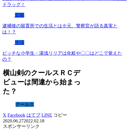
ドラッグ！
芸能
逮捕後の留置所での生活とは※元、警察官が語る真実と
は！？
生活
ビッチな小学生・湯浅リリアは化粧や〇〇はどこで覚えた
の？
横山剣のクールスＲＣデ
ビューは間違から始まっ
た？
クールス
X
Facebook
はてブ
LINE
コピー
2020.06.27
2022.02.18
スポンサーリンク