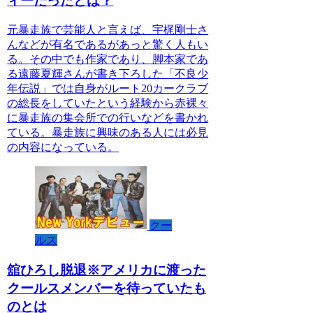
ィーだったとは？
元暴走族で芸能人と言えば、宇梶剛士さ
んなどが有名であるがあっと驚く人もい
る。その中でも作家であり、脚本家であ
る遠藤夏輝さんが書き下ろした「不良少
年伝説」では自身がルート20カークラブ
の総長をしていたという経験から赤裸々
に暴走族の集会所での行いなどを書かれ
ている。暴走族に興味のある人には必見
の内容になっている。
クー
ルス
舘ひろし脱退※アメリカに渡った
クールスメンバーを待っていたも
のとは