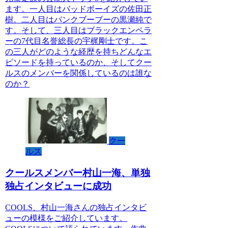
ます。一人目はバッドボーイズの佐田正
樹。二人目はパンクブーブーの黒瀬純で
す。そして、三人目はブラックエンペラ
ーの7代目名誉総長の宇梶剛士です。こ
の三人がどのような経歴を持ちどんなエ
ピソードを持っているのか、そしてクー
ルスのメンバーを関係しているのは誰な
のか？
クー
ルス
クールスメンバー村山一海、単独
独占インタビューに成功
COOLS、村山一海さんの独占インタビ
ューの模様をご紹介しています。