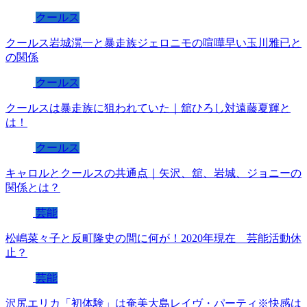
クールス
クールス岩城滉一と暴走族ジェロニモの喧嘩早い玉川雅已と
の関係
クールス
クールスは暴走族に狙われていた｜舘ひろし対遠藤夏輝と
は！
クールス
キャロルとクールスの共通点｜矢沢、舘、岩城、ジョニーの
関係とは？
芸能
松嶋菜々子と反町隆史の間に何が！2020年現在 芸能活動休
止？
芸能
沢尻エリカ「初体験」は奄美大島レイヴ・パーティ※快感は