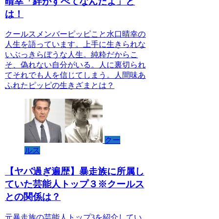
晴幸「絆がすべてなんだよ」と
は！
クールスメンバーピッピこと水口晴幸の
人生を語っています。上手に生きられな
いぶっきらぼうな人生。純粋だからこ
そ、偽れない自分がいる。人に裏切られ
てそれでも人を信じてしまう。人間味あ
ふれたピッピの生きざまとは？
クー
ルス
【ヤバ過ぎ遍歴】暴走族に所属し
ていた芸能人トップ３※クールス
との関係は？
元暴走族の芸能人トップ3を紹介してい