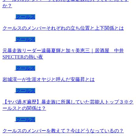
か？
クールス
クールスのメンバーそれぞれの立ち位置と上下関係とは
クールス
元暴走族リーダー遠藤夏輝と加々美恵三｜居酒屋 中井
SPECTERの熱い夜
クールス
岩城滉一が生涯オヤジと呼んだ安藤昇とは
クールス
【ヤバ過ぎ遍歴】暴走族に所属していた芸能人トップ３※ク
ールスとの関係は？
クールス
クールスのメンバーを教えて？今はどうなっているの？