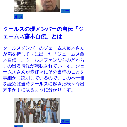
クー
ルス
クールスの現メンバーの自伝「ジ
ェームス藤木自伝」とは
クールスメンバーのジェームス藤木さん
が満を持して世に出した「ジェームス藤
木自伝」。クールスファンならのどから
手の出る情報が満載されています。ジェ
ームスさんが赤裸々にその当時のことを
事細かく説明しているので、この本一冊
を読めば当時クールスに起きた様々な出
来事が手に取るように分かります。
クー