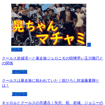
ク
ールス
クールス岩城滉一と暴走族ジェロニモの喧嘩早い玉川雅已と
の関係
クールス
クールスは暴走族に狙われていた｜舘ひろし対遠藤夏輝と
は！
クールス
キャロルとクールスの共通点｜矢沢、舘、岩城、ジョニーの