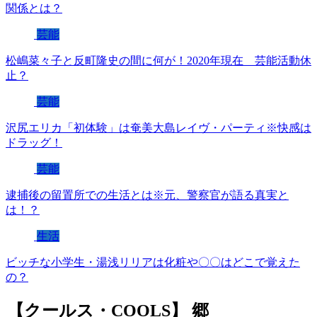
関係とは？
芸能
松嶋菜々子と反町隆史の間に何が！2020年現在 芸能活動休
止？
芸能
沢尻エリカ「初体験」は奄美大島レイヴ・パーティ※快感は
ドラッグ！
芸能
逮捕後の留置所での生活とは※元、警察官が語る真実と
は！？
生活
ビッチな小学生・湯浅リリアは化粧や〇〇はどこで覚えた
の？
【クールス・COOLS】 郷