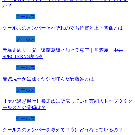
か？
クールス
クールスのメンバーそれぞれの立ち位置と上下関係とは
クールス
元暴走族リーダー遠藤夏輝と加々美恵三｜居酒屋 中井
SPECTERの熱い夜
クールス
岩城滉一が生涯オヤジと呼んだ安藤昇とは
クールス
【ヤバ過ぎ遍歴】暴走族に所属していた芸能人トップ３※ク
ールスとの関係は？
クールス
クールスのメンバーを教えて？今はどうなっているの？