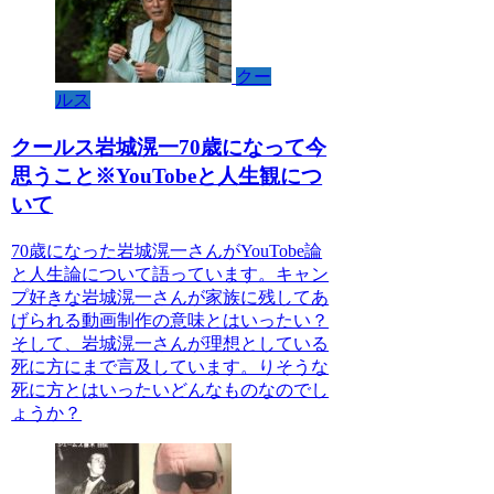
クー
ルス
クールス岩城滉一70歳になって今
思うこと※YouTobeと人生観につ
いて
70歳になった岩城滉一さんがYouTobe論
と人生論について語っています。キャン
プ好きな岩城滉一さんが家族に残してあ
げられる動画制作の意味とはいったい？
そして、岩城滉一さんが理想としている
死に方にまで言及しています。りそうな
死に方とはいったいどんなものなのでし
ょうか？