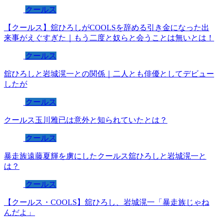
クールス
【クールス】舘ひろしがCOOLSを辞める引き金になった出
来事がえぐすぎた｜もう二度と奴らと会うことは無いとは！
クールス
舘ひろしと岩城滉一との関係｜二人とも俳優としてデビュー
したが
クールス
クールス玉川雅已は意外と知られていたとは？
クールス
暴走族遠藤夏輝を虜にしたクールス舘ひろしと岩城滉一と
は？
クールス
【クールス・COOLS】舘ひろし、岩城滉一「暴走族じゃね
んだよ」